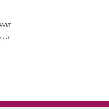
. AWMF
y Liver
y