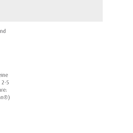
und
eine
 2-5
hre:
can®)