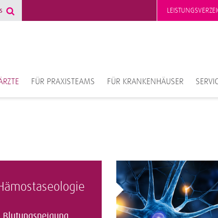
LEISTUNGSVERZEI
ÄRZTE
FÜR PRAXISTEAMS
FÜR KRANKENHÄUSER
SERVI
Hämostaseologie
Blutungsneigung